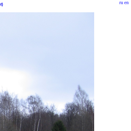
ru
en
t)