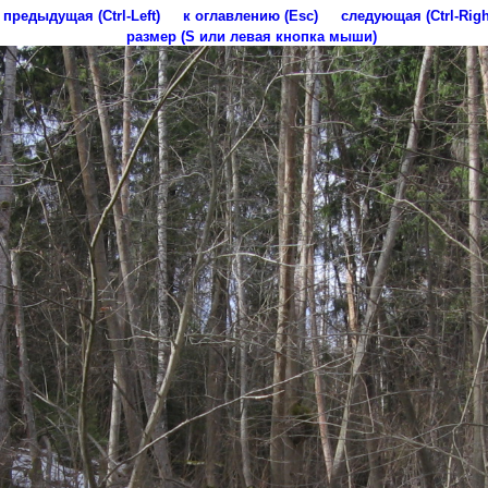
предыдущая (Ctrl-Left)
к оглавлению (Esc)
следующая (Ctrl-Righ
размер (S или левая кнопка мыши)