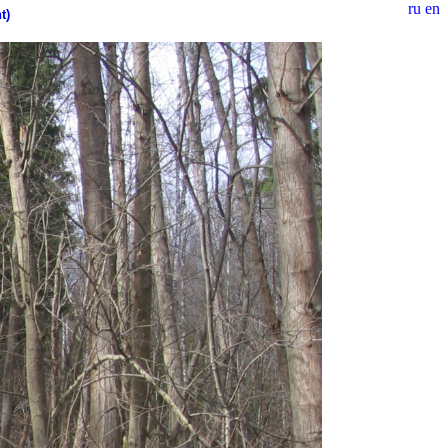
ru
en
t)