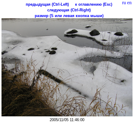
ru
en
предыдущая (Ctrl-Left)
к оглавлению (Esc)
следующая (Ctrl-Right)
размер (S или левая кнопка мыши)
2005/11/05 11:46:00