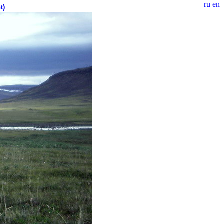
ru
en
t)