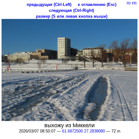
ru
en
предыдущая (Ctrl-Left)
к оглавлению (Esc)
следующая (Ctrl-Right)
размер (S или левая кнопка мыши)
выхожу из Миккели
2026/03/07 08:50:07 —
61.6872500 27.2838080
— 72 m