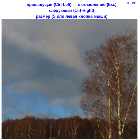
ru
en
предыдущая (Ctrl-Left)
к оглавлению (Esc)
следующая (Ctrl-Right)
размер (S или левая кнопка мыши)