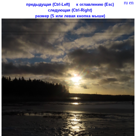
ru
en
предыдущая (Ctrl-Left)
к оглавлению (Esc)
следующая (Ctrl-Right)
размер (S или левая кнопка мыши)