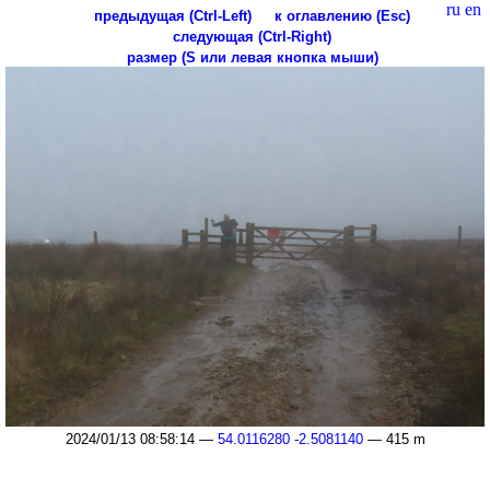
ru
en
предыдущая (Ctrl-Left)
к оглавлению (Esc)
следующая (Ctrl-Right)
размер (S или левая кнопка мыши)
2024/01/13 08:58:14 —
54.0116280 -2.5081140
— 415 m