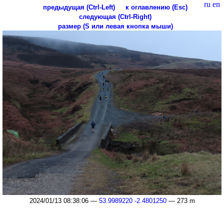
ru
en
предыдущая (Ctrl-Left)
к оглавлению (Esc)
следующая (Ctrl-Right)
размер (S или левая кнопка мыши)
2024/01/13 08:38:06 —
53.9989220 -2.4801250
— 273 m