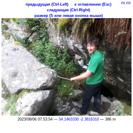
ru
en
предыдущая (Ctrl-Left)
к оглавлению (Esc)
следующая (Ctrl-Right)
размер (S или левая кнопка мыши)
2023/08/06 07:53:54 —
54.1463330 -2.3816310
— 386 m