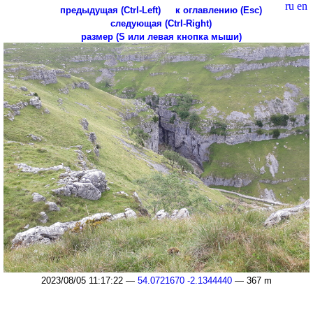
ru
en
предыдущая (Ctrl-Left)
к оглавлению (Esc)
следующая (Ctrl-Right)
размер (S или левая кнопка мыши)
2023/08/05 11:17:22 —
54.0721670 -2.1344440
— 367 m