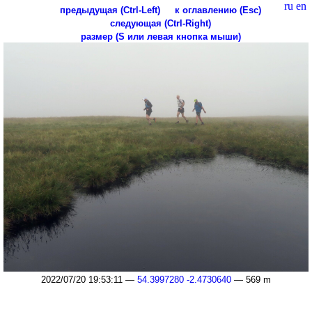
ru
en
предыдущая (Ctrl-Left)
к оглавлению (Esc)
следующая (Ctrl-Right)
размер (S или левая кнопка мыши)
2022/07/20 19:53:11 —
54.3997280 -2.4730640
— 569 m