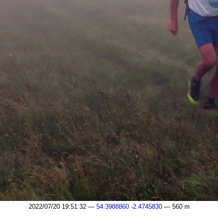
2022/07/20 19:51:32 —
54.3988860 -2.4745830
— 560 m