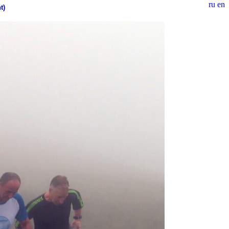
ru
en
t)