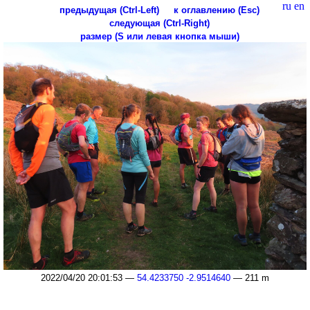
ru
en
предыдущая (Ctrl-Left)
к оглавлению (Esc)
следующая (Ctrl-Right)
размер (S или левая кнопка мыши)
2022/04/20 20:01:53 —
54.4233750 -2.9514640
— 211 m