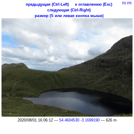
ru
en
предыдущая (Ctrl-Left)
к оглавлению (Esc)
следующая (Ctrl-Right)
размер (S или левая кнопка мыши)
2020/08/01 16:06:12 —
54.4604530 -3.1699190
— 626 m