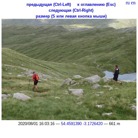
ru
en
предыдущая (Ctrl-Left)
к оглавлению (Esc)
следующая (Ctrl-Right)
размер (S или левая кнопка мыши)
2020/08/01 16:03:16 —
54.4591390 -3.1726420
— 661 m