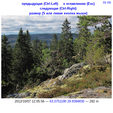
ru
en
предыдущая (Ctrl-Left)
к оглавлению (Esc)
следующая (Ctrl-Right)
размер (S или левая кнопка мыши)
2012/10/07 12:05:56 —
63.0751190 29.8394830
— 292 m