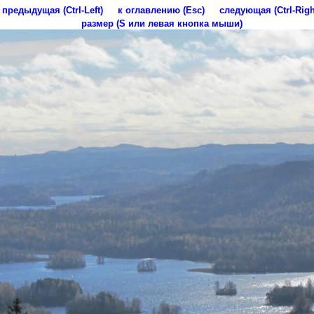
предыдущая (Ctrl-Left)
к оглавлению (Esc)
следующая (Ctrl-Righ
размер (S или левая кнопка мыши)