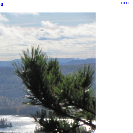
ru
en
t)