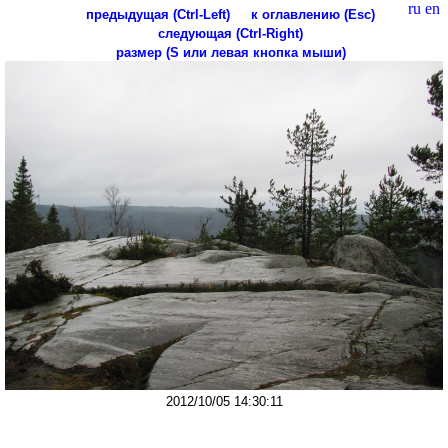
ru
en
предыдущая (Ctrl-Left)
к оглавлению (Esc)
следующая (Ctrl-Right)
размер (S или левая кнопка мыши)
2012/10/05 14:30:11