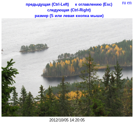
ru
en
предыдущая (Ctrl-Left)
к оглавлению (Esc)
следующая (Ctrl-Right)
размер (S или левая кнопка мыши)
2012/10/05 14:20:05