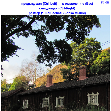
ru
en
предыдущая (Ctrl-Left)
к оглавлению (Esc)
следующая (Ctrl-Right)
размер (S или левая кнопка мыши)