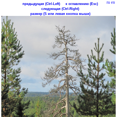
ru
en
предыдущая (Ctrl-Left)
к оглавлению (Esc)
следующая (Ctrl-Right)
размер (S или левая кнопка мыши)