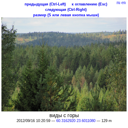
ru
en
предыдущая (Ctrl-Left)
к оглавлению (Esc)
следующая (Ctrl-Right)
размер (S или левая кнопка мыши)
виды с горы
2012/09/16 10:20:59 —
60.3162920 23.6011080
— 129 m