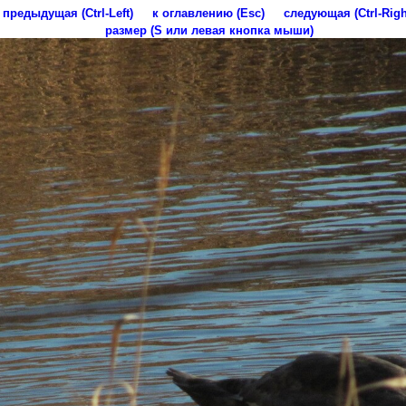
предыдущая (Ctrl-Left)
к оглавлению (Esc)
следующая (Ctrl-Righ
размер (S или левая кнопка мыши)