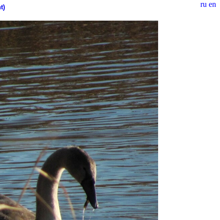
ru
en
t)