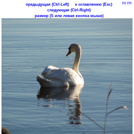
ru
en
предыдущая (Ctrl-Left)
к оглавлению (Esc)
следующая (Ctrl-Right)
размер (S или левая кнопка мыши)