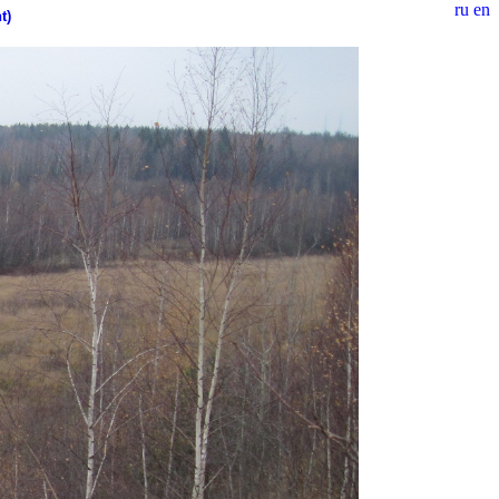
ru
en
t)