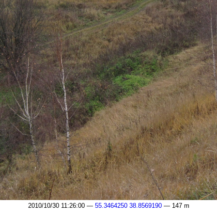
2010/10/30 11:26:00 —
55.3464250 38.8569190
— 147 m