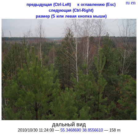
ru
en
предыдущая (Ctrl-Left)
к оглавлению (Esc)
следующая (Ctrl-Right)
размер (S или левая кнопка мыши)
дальный вид
2010/10/30 11:24:00 —
55.3468690 38.8556610
— 158 m