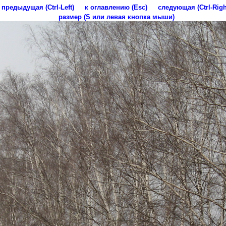
предыдущая (Ctrl-Left)
к оглавлению (Esc)
следующая (Ctrl-Righ
размер (S или левая кнопка мыши)