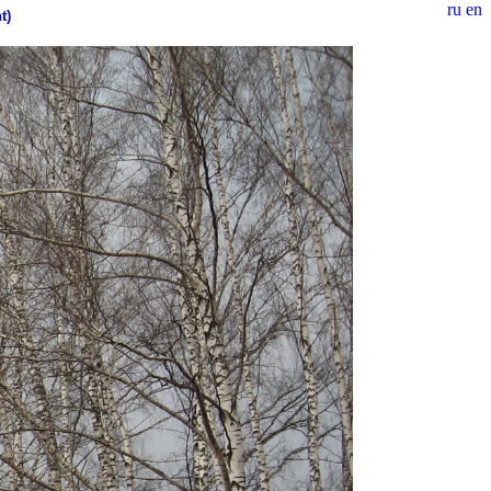
ru
en
t)