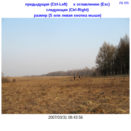
ru
en
предыдущая (Ctrl-Left)
к оглавлению (Esc)
следующая (Ctrl-Right)
размер (S или левая кнопка мыши)
2007/03/31 08:43:56