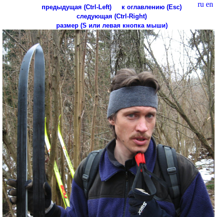
ru
en
предыдущая (Ctrl-Left)
к оглавлению (Esc)
следующая (Ctrl-Right)
размер (S или левая кнопка мыши)