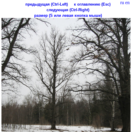
ru
en
предыдущая (Ctrl-Left)
к оглавлению (Esc)
следующая (Ctrl-Right)
размер (S или левая кнопка мыши)