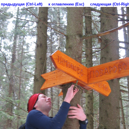
предыдущая (Ctrl-Left)
к оглавлению (Esc)
следующая (Ctrl-Righ