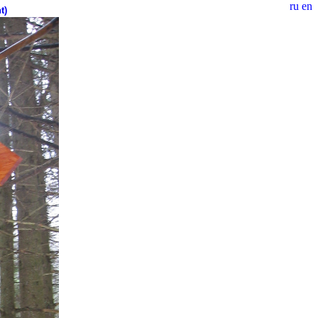
ru
en
t)