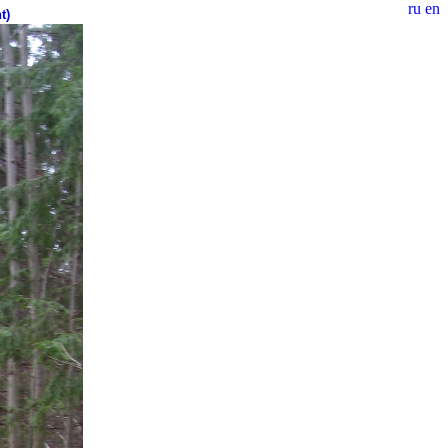
ru
en
t)