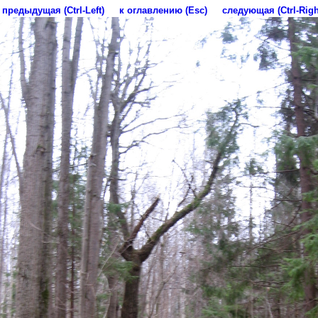
предыдущая (Ctrl-Left)
к оглавлению (Esc)
следующая (Ctrl-Righ