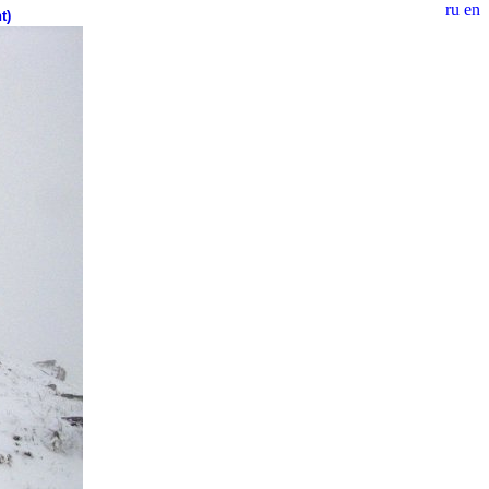
ru
en
t)