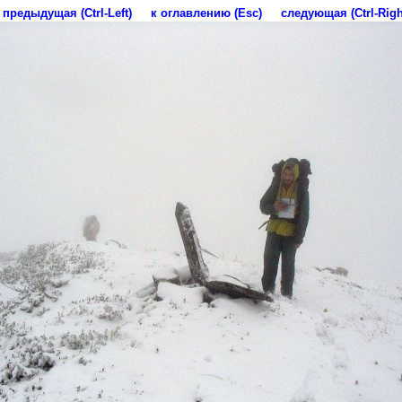
предыдущая (Ctrl-Left)
к оглавлению (Esc)
следующая (Ctrl-Righ