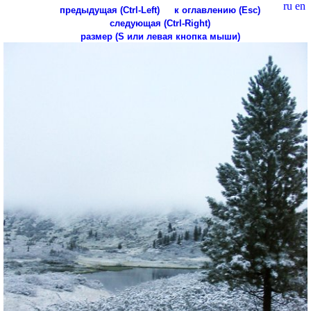
ru
en
предыдущая (Ctrl-Left)
к оглавлению (Esc)
следующая (Ctrl-Right)
размер (S или левая кнопка мыши)