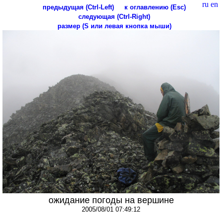
ru
en
предыдущая (Ctrl-Left)
к оглавлению (Esc)
следующая (Ctrl-Right)
размер (S или левая кнопка мыши)
ожидание погоды на вершине
2005/08/01 07:49:12