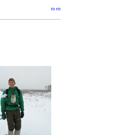
ru
en