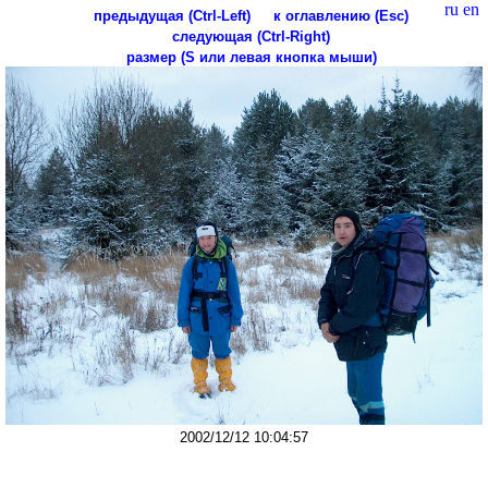
ru
en
предыдущая (Ctrl-Left)
к оглавлению (Esc)
следующая (Ctrl-Right)
размер (S или левая кнопка мыши)
2002/12/12 10:04:57