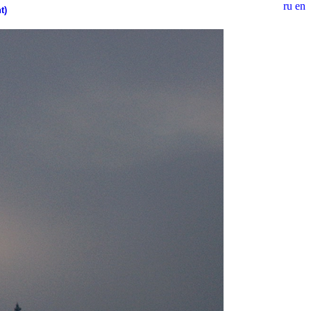
ru
en
t)