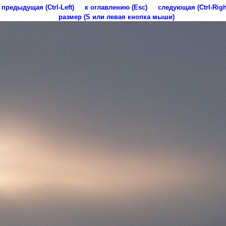
предыдущая (Ctrl-Left)
к оглавлению (Esc)
следующая (Ctrl-Righ
размер (S или левая кнопка мыши)