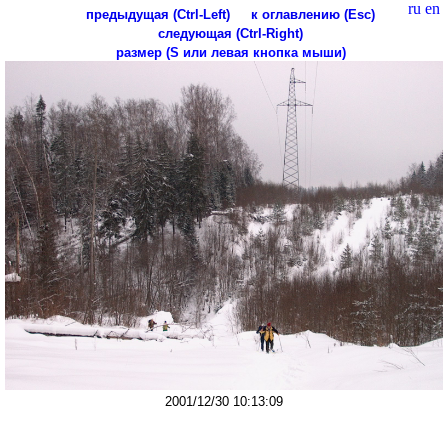
ru
en
предыдущая (Ctrl-Left)
к оглавлению (Esc)
следующая (Ctrl-Right)
размер (S или левая кнопка мыши)
2001/12/30 10:13:09