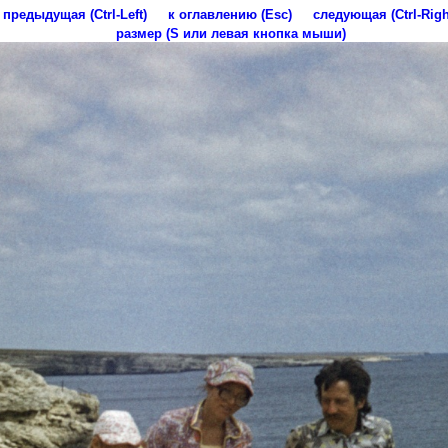
предыдущая (Ctrl-Left)
к оглавлению (Esc)
следующая (Ctrl-Righ
размер (S или левая кнопка мыши)