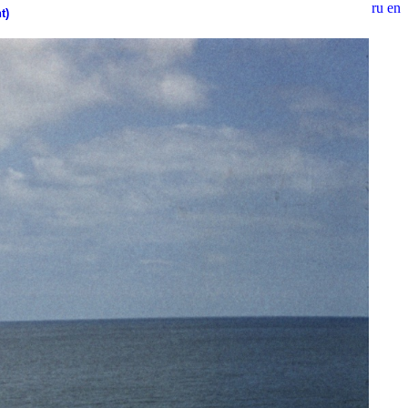
ru
en
t)