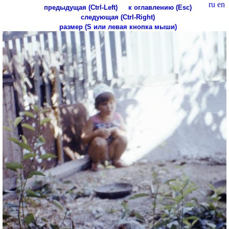
ru
en
предыдущая (Ctrl-Left)
к оглавлению (Esc)
следующая (Ctrl-Right)
размер (S или левая кнопка мыши)