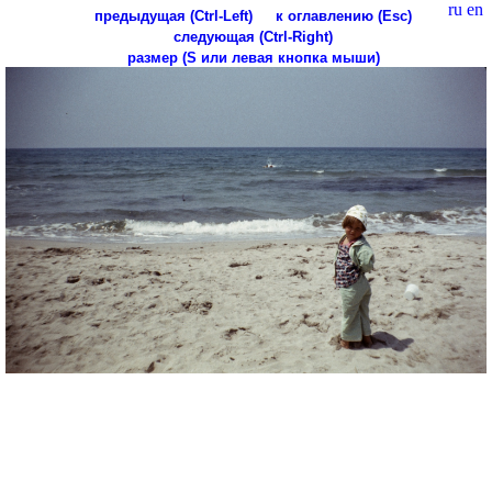
ru
en
предыдущая (Ctrl-Left)
к оглавлению (Esc)
следующая (Ctrl-Right)
размер (S или левая кнопка мыши)