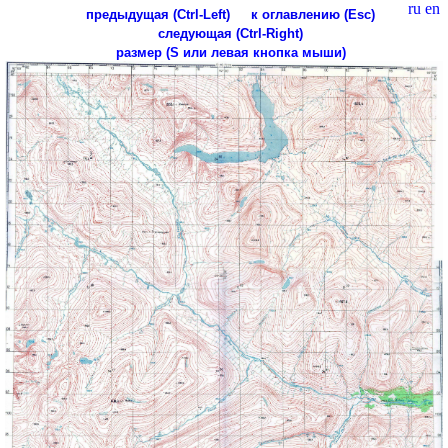
ru
en
предыдущая (Ctrl-Left)
к оглавлению (Esc)
следующая (Ctrl-Right)
размер (S или левая кнопка мыши)