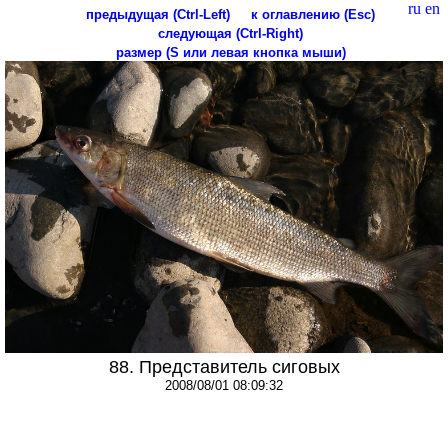
ru
en
предыдущая (Ctrl-Left)
к оглавлению (Esc)
следующая (Ctrl-Right)
размер (S или левая кнопка мыши)
88. Представитель сиговых
2008/08/01 08:09:32