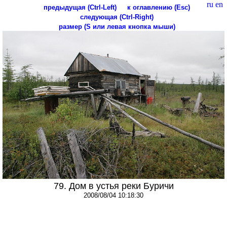
ru
en
предыдущая (Ctrl-Left)
к оглавлению (Esc)
следующая (Ctrl-Right)
размер (S или левая кнопка мыши)
79. Дом в устья реки Буричи
2008/08/04 10:18:30