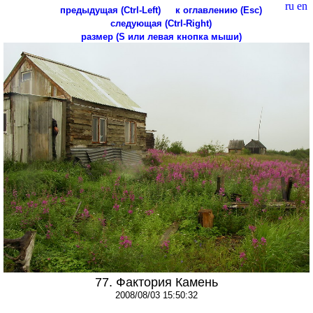
ru
en
предыдущая (Ctrl-Left)
к оглавлению (Esc)
следующая (Ctrl-Right)
размер (S или левая кнопка мыши)
77. Фактория Камень
2008/08/03 15:50:32