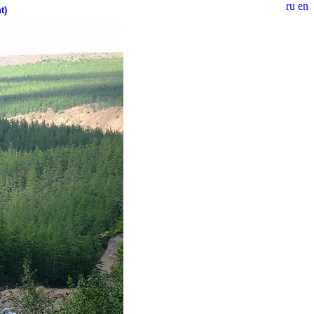
ru
en
t)