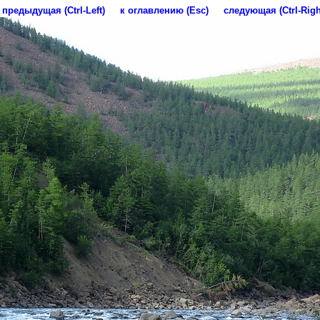
предыдущая (Ctrl-Left)
к оглавлению (Esc)
следующая (Ctrl-Righ