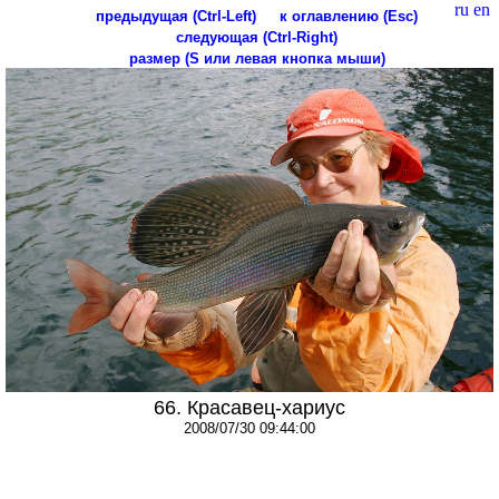
ru
en
предыдущая (Ctrl-Left)
к оглавлению (Esc)
следующая (Ctrl-Right)
размер (S или левая кнопка мыши)
66. Красавец-хариус
2008/07/30 09:44:00