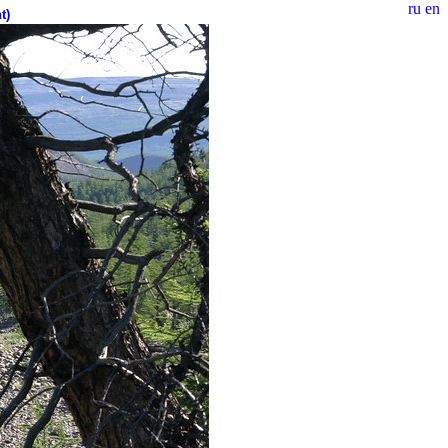
ru
en
t)